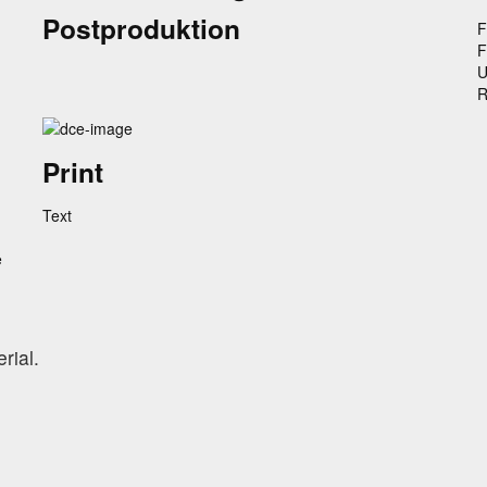
Postproduktion
F
F
U
R
Print
Text
e
rial.